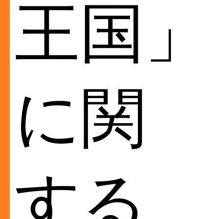
王国」
に関
する