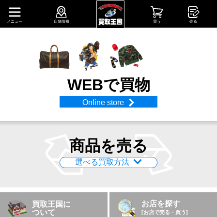
メニュー
店舗情報
買う
売る
WEBで買物
Online store
商品を売る
選べる買取方法
ネットで買取申込
店頭買取を予約
お店を探す
買取王国に
宅配買取
店頭買取
ついて
[お店で売る・買う]