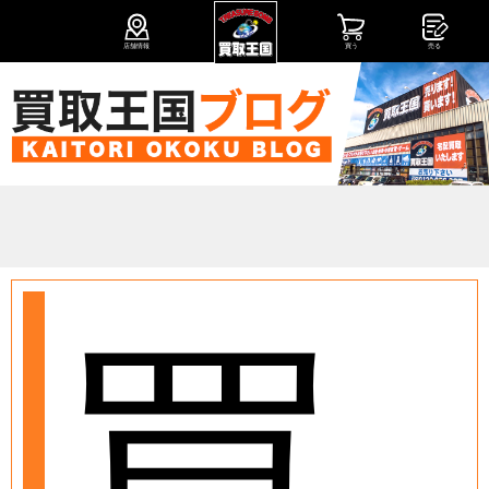
店舗情報
買う
売る
買