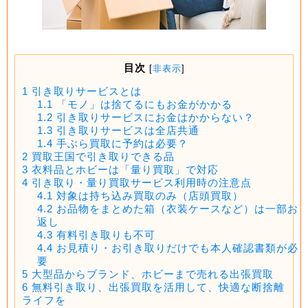
目次
[
非表示
]
1
引き取りサービスとは
1.1
「モノ」は捨てるにもお金がかかる
1.2
引き取りサービスにお金はかからない？
1.3
引き取りサービスは全店共通
1.4
手ぶら買取に予約は必要？
2
買取王国で引き取りできる品
3
衣料品とホビーは「量り買取」で対応
4
引き取り・量り買取サービス利用時の注意点
4.1
対象は持ち込み買取のみ（店頭買取）
4.2
お品物をまとめた箱（衣装ケースなど）は一部お
返し
4.3
有料引き取りも不可
4.4
お見積り・お引き取りだけでも本人確認書類が必
要
5
大型品からブランド、ホビーまで売れる出張買取
6
無料引き取り、出張買取を活用して、快適な断捨離
ライフを