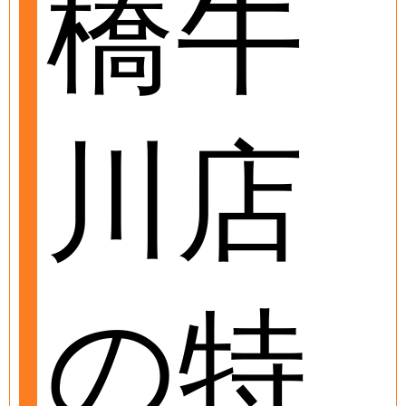
橋牛
川店
の特