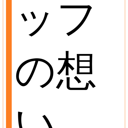
ッフ
の想
い