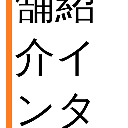
舗紹
介イ
ンタ