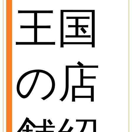
王国
の店