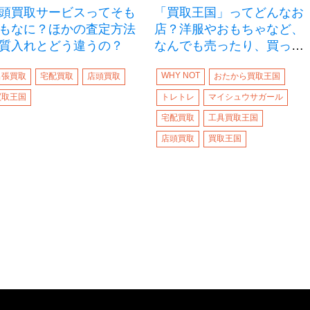
頭買取サービスってそも
「買取王国」ってどんなお
もなに？ほかの査定方法
店？洋服やおもちゃなど、
質入れとどう違うの？
なんでも売ったり、買った
りできるの？
WHY NOT
出張買取
宅配買取
店頭買取
おたから買取王国
買取王国
トレトレ
マイシュウサガール
宅配買取
工具買取王国
店頭買取
買取王国