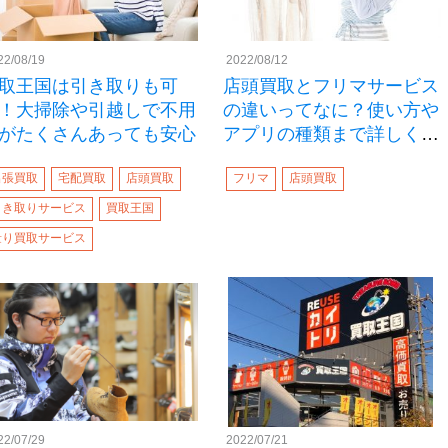
22/08/19
2022/08/12
取王国は引き取りも可
店頭買取とフリマサービス
！大掃除や引越しで不用
の違いってなに？使い方や
がたくさんあっても安心
アプリの種類まで詳しく紹
介
出張買取
宅配買取
店頭買取
フリマ
店頭買取
引き取りサービス
買取王国
量り買取サービス
22/07/29
2022/07/21