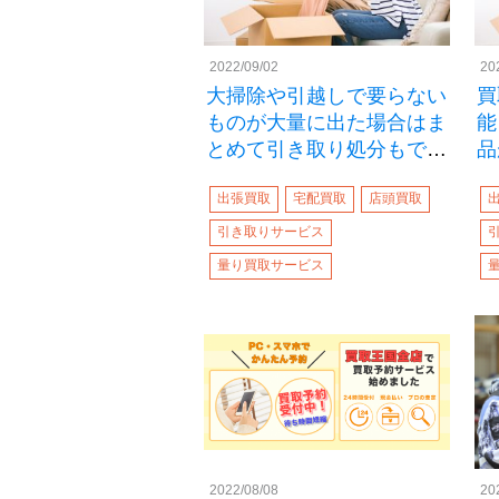
2022/09/02
20
大掃除や引越しで要らない
買
ものが大量に出た場合はま
能
とめて引き取り処分もでき
品
る？
出張買取
宅配買取
店頭買取
引き取りサービス
量り買取サービス
2022/08/08
20